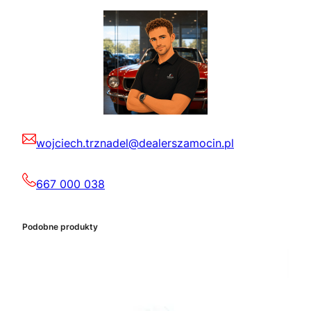
wojciech.trznadel@dealerszamocin.pl
667 000 038
Podobne produkty