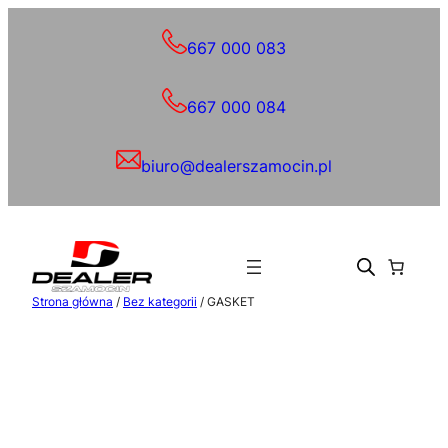
Przejdź
do
667 000 083
treści
667 000 084
biuro@dealerszamocin.pl
Strona główna
/
Bez kategorii
/ GASKET