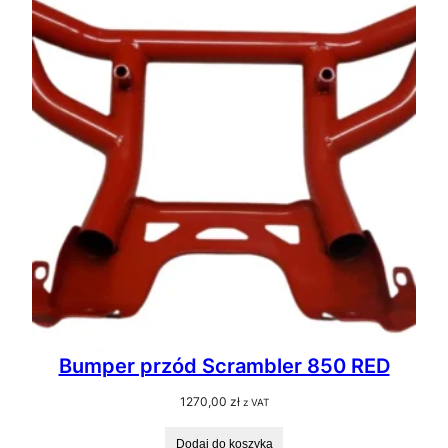
Bumper przód Scrambler 850 RED
1270,00
zł
z VAT
Dodaj do koszyka