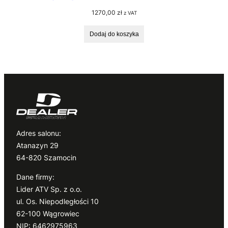
1270,00
zł
z VAT
Dodaj do koszyka
Adres salonu:
Atanazyn 29
64-820 Szamocin
Dane firmy:
Lider ATV Sp. z o.o.
ul. Os. Niepodległości 10
62-100 Wągrowiec
NIP: 6462975963