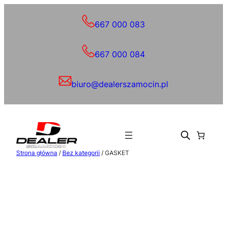
Przejdź
do
667 000 083
treści
667 000 084
biuro@dealerszamocin.pl
Strona główna
/
Bez kategorii
/ GASKET