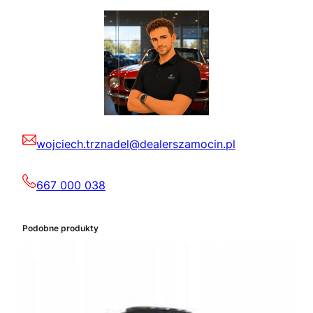
wojciech.trznadel@dealerszamocin.pl
667 000 038
Podobne produkty