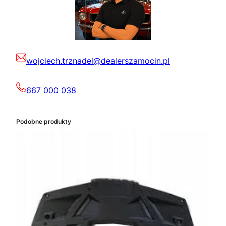
wojciech.trznadel@dealerszamocin.pl
667 000 038
Podobne produkty