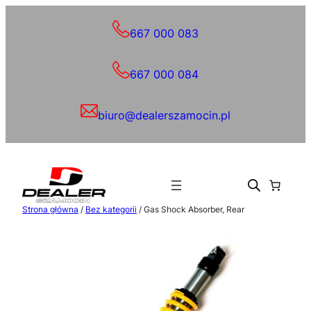
Przejdź
do
667 000 083
treści
667 000 084
biuro@dealerszamocin.pl
Strona główna
/
Bez kategorii
/ Gas Shock Absorber, Rear