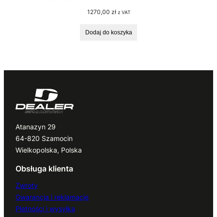
1270,00
zł
z VAT
Dodaj do koszyka
Atanazyn 29
64-820 Szamocin
Wielkopolska, Polska
Obsługa klienta
Zwroty
Gwarancja i reklamacje
Płatności i wysyłka