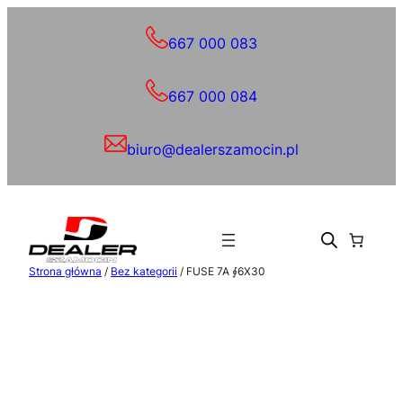
Przejdź
do
667 000 083
treści
667 000 084
biuro@dealerszamocin.pl
Strona główna
/
Bez kategorii
/ FUSE 7A ∮6X30