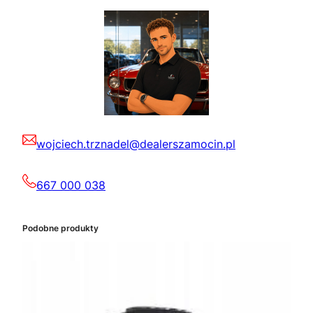
wojciech.trznadel@dealerszamocin.pl
667 000 038
Podobne produkty