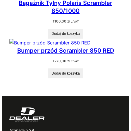
Bagażnik Tylny Polaris Scrambler
850/1000
1100,00
zł
z VAT
Dodaj do koszyka
Bumper przód Scrambler 850 RED
1270,00
zł
z VAT
Dodaj do koszyka
Atanazyn 29