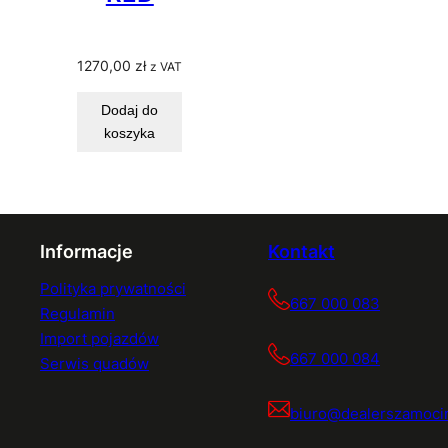
1270,00
zł
z VAT
Dodaj do
koszyka
Informacje
Kontakt
Polityka prywatności
667 000 083
Regulamin
Import pojazdów
667 000 084
Serwis quadów
biuro@dealerszamocin