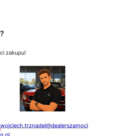
?
ci zakupu!
wojciech.trznadel@dealerszamoci
n.pl