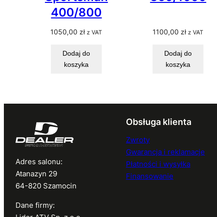
400/800
1050,00
zł
1100,00
zł
z VAT
z VAT
Dodaj do
Dodaj do
koszyka
koszyka
Obsługa klienta
Zwroty
Gwarancja i reklamacje
Adres salonu:
Płatności i wysyłka
Atanazyn 29
Finansowanie
64-820 Szamocin
Dane firmy: