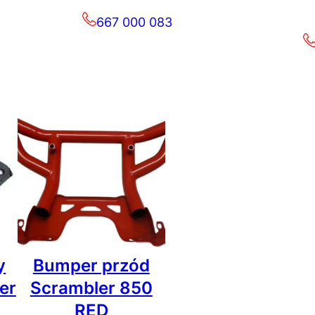
667 000 083
y
Bumper przód
er
Scrambler 850
RED