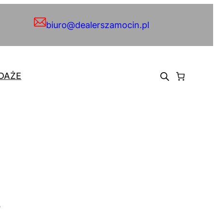
biuro@dealerszamocin.pl
DAŻE
.