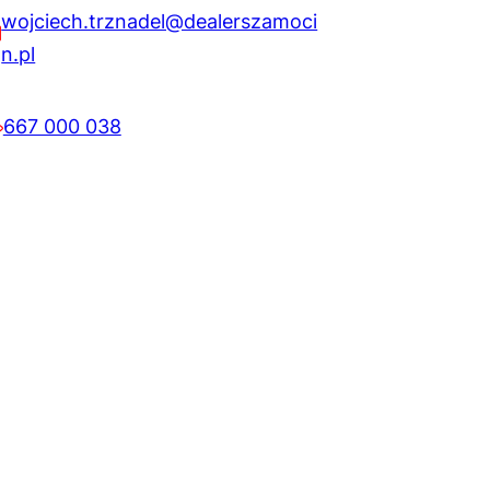
wojciech.trznadel@dealerszamoci
n.pl
667 000 038