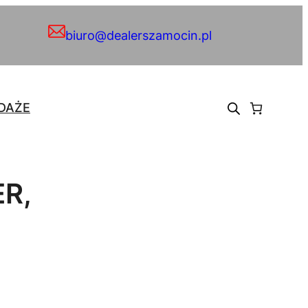
biuro@dealerszamocin.pl
DAŻE
R,
)