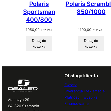
Polaris
Polaris Scrambl
Sportsman
850/1000
400/800
1050,00
zł
1100,00
zł
z VAT
z VAT
Dodaj do
Dodaj do
koszyka
koszyka
Obsługa klienta
Zwroty
Gwarancja i reklamacje
Płatności i wysyłka
Atanazyn 29
Finansowanie
64-820 Szamocin