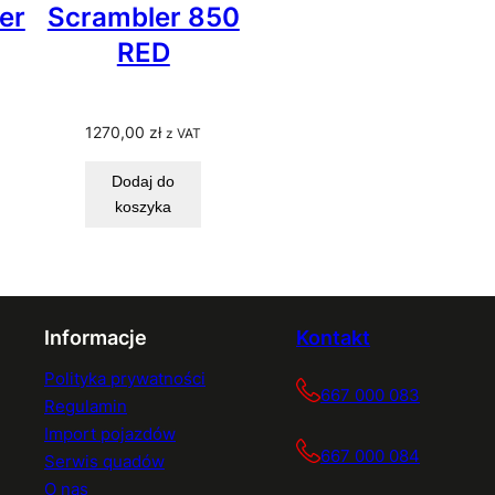
er
Scrambler 850
RED
1270,00
zł
z VAT
Dodaj do
koszyka
Informacje
Kontakt
Polityka prywatności
667 000 083
Regulamin
Import pojazdów
667 000 084
Serwis quadów
O nas