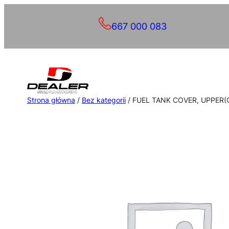
Przejdź
667 000 083
do
treści
Strona główna
/
Bez kategorii
/ FUEL TANK COVER, UPPER