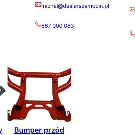
michal@dealerszamocin.pl
667 000 083
y
Bumper przód