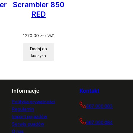
er
Scrambler 850
RED
1270,00
zł
z VAT
Dodaj do
koszyka
Informacje
Kontakt
Polityka prywatności
667 000 083
Regulamin
Import pojazdów
667 000 084
Serwis quadów
O nas