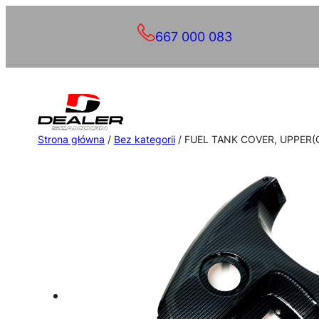
Przejdź
667 000 083
do
treści
Strona główna
/
Bez kategorii
/ FUEL TANK COVER, UPPER