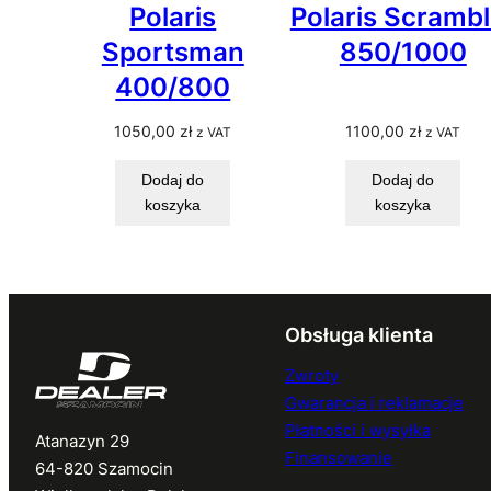
Polaris
Polaris Scrambl
Sportsman
850/1000
400/800
1050,00
zł
1100,00
zł
z VAT
z VAT
Dodaj do
Dodaj do
koszyka
koszyka
Obsługa klienta
Zwroty
Gwarancja i reklamacje
Płatności i wysyłka
Atanazyn 29
Finansowanie
64-820 Szamocin