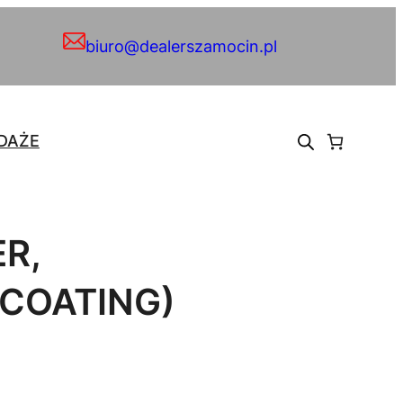
biuro@dealerszamocin.pl
DAŻE
R,
COATING)