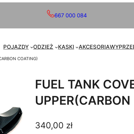
667 000 084
POJAZDY
ODZIEŻ
KASKI
AKCESORIA
WYPRZE
(CARBON COATING)
FUEL TANK COVE
UPPER(CARBON 
340,00
zł