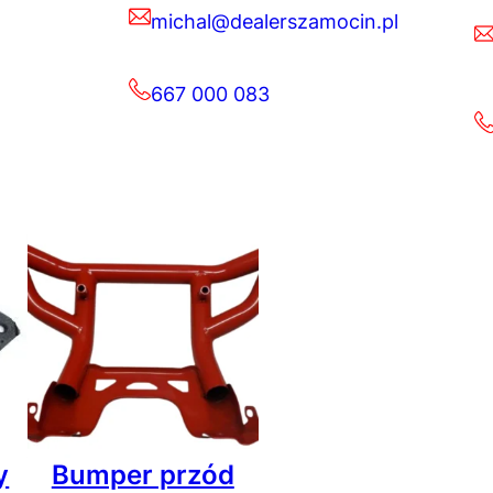
michal@dealerszamocin.pl
667 000 083
y
Bumper przód