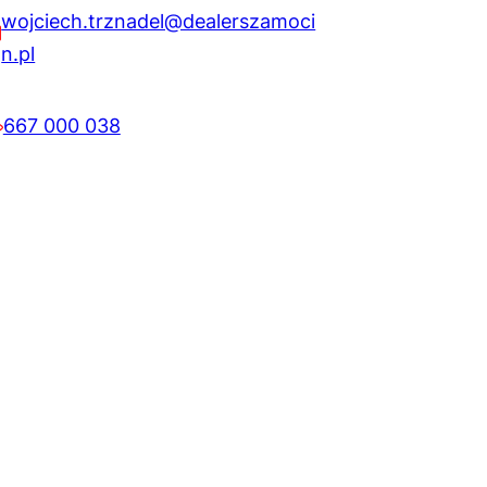
wojciech.trznadel@dealerszamoci
n.pl
667 000 038