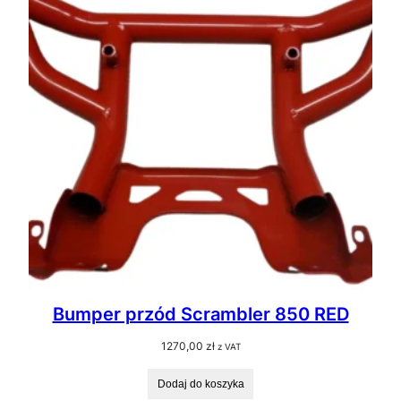
Bumper przód Scrambler 850 RED
1270,00
zł
z VAT
Dodaj do koszyka