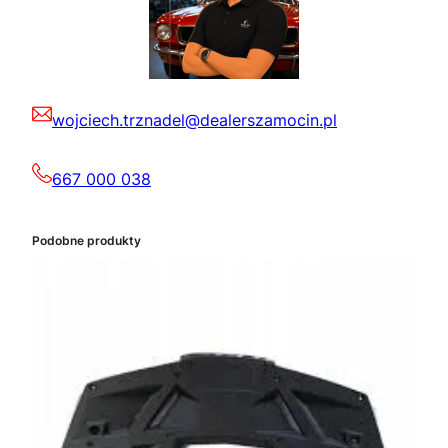
wojciech.trznadel@dealerszamocin.pl
667 000 038
Podobne produkty