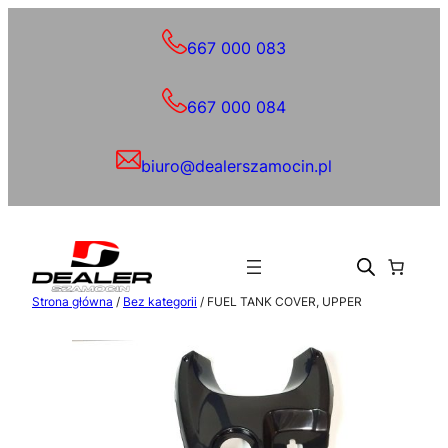
Przejdź
do
667 000 083
treści
667 000 084
biuro@dealerszamocin.pl
Strona główna
/
Bez kategorii
/ FUEL TANK COVER, UPPER