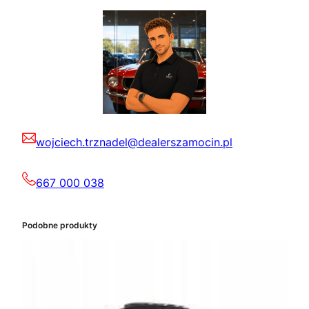
wojciech.trznadel@dealerszamocin.pl
667 000 038
Podobne produkty