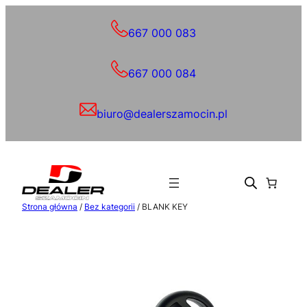
Przejdź
do
667 000 083
treści
667 000 084
biuro@dealerszamocin.pl
Strona główna
/
Bez kategorii
/ BLANK KEY