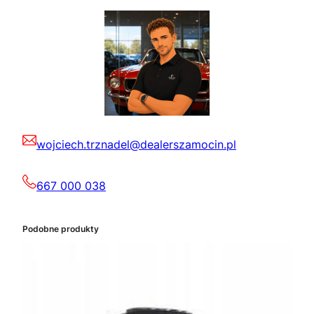
wojciech.trznadel@dealerszamocin.pl
667 000 038
Podobne produkty