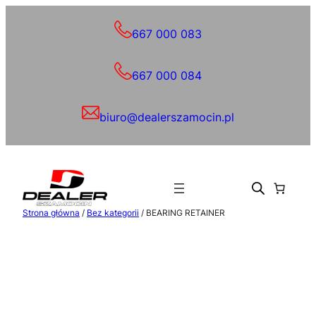
Przejdź
do
667 000 083
treści
667 000 084
biuro@dealerszamocin.pl
Strona główna
/
Bez kategorii
/ BEARING RETAINER