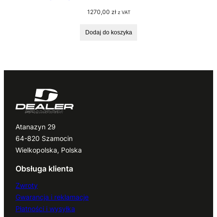
1270,00
zł
z VAT
Dodaj do koszyka
Atanazyn 29
64-820 Szamocin
Wielkopolska, Polska
Obsługa klienta
Zwroty
Gwarancja i reklamacje
Płatności i wysyłka