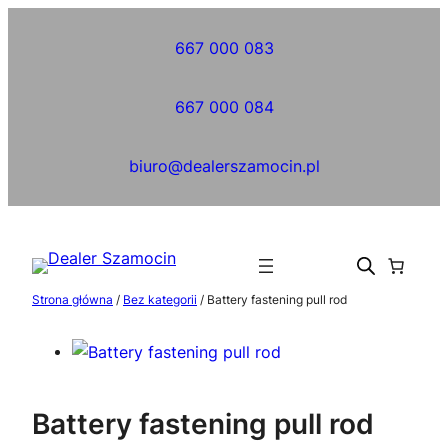
Przejdź
do
667 000 083
treści
667 000 084
biuro@dealerszamocin.pl
Strona główna
/
Bez kategorii
/ Battery fastening pull rod
Battery fastening pull rod