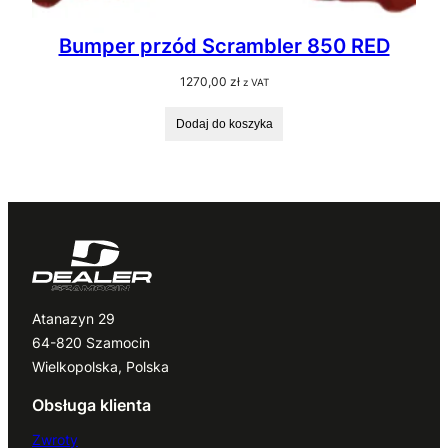
Bumper przód Scrambler 850 RED
1270,00
zł
z VAT
Dodaj do koszyka
Atanazyn 29
64-820 Szamocin
Wielkopolska, Polska
Obsługa klienta
Zwroty