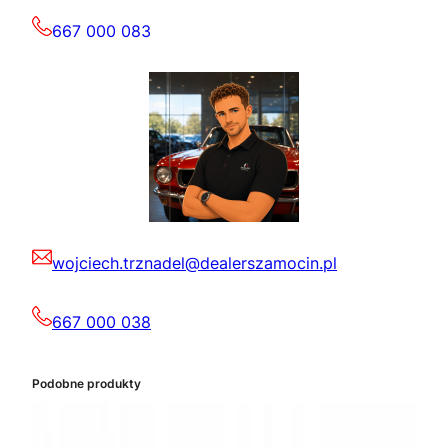
667 000 083
wojciech.trznadel@dealerszamocin.pl
667 000 038
Podobne produkty