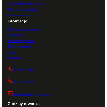
Gwarancja i reklamacje
Płatności i wysyłka
Finansowanie
Informacje
Polityka prywatności
Regulamin
Import pojazdów
Serwis quadów
O nas
Kontakt
667 000 083
667 000 084
biuro@dealerszamocin.pl
Godziny otwarcia