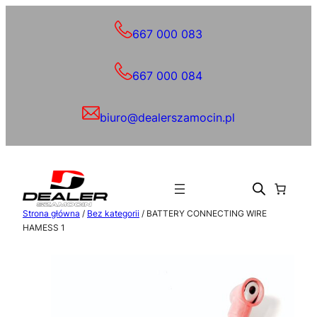
Przejdź
do
667 000 083
treści
667 000 084
biuro@dealerszamocin.pl
Strona główna
/
Bez kategorii
/ BATTERY CONNECTING WIRE
HAMESS 1