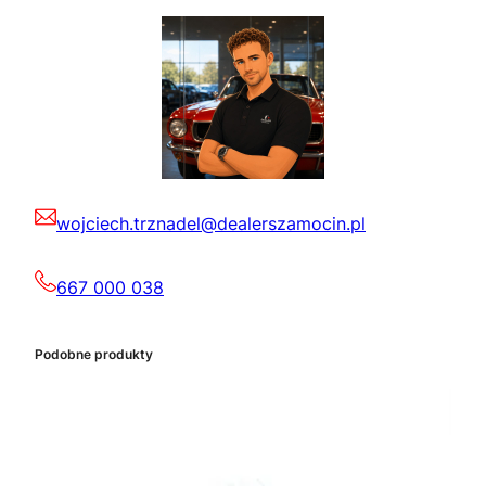
wojciech.trznadel@dealerszamocin.pl
667 000 038
Podobne produkty