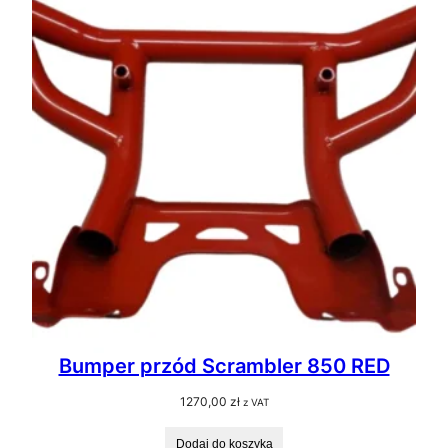
Bumper przód Scrambler 850 RED
1270,00
zł
z VAT
Dodaj do koszyka