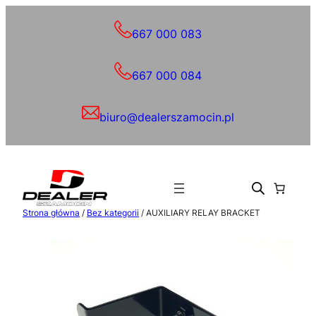
Przejdź
do
667 000 083
treści
667 000 084
biuro@dealerszamocin.pl
Strona główna
/
Bez kategorii
/ AUXILIARY RELAY BRACKET